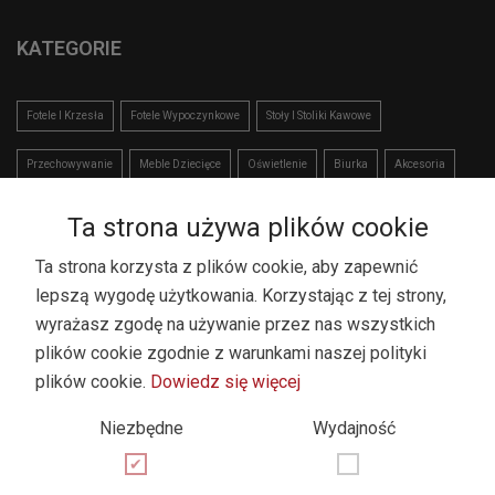
KATEGORIE
Fotele I Krzesła
Fotele Wypoczynkowe
Stoły I Stoliki Kawowe
Przechowywanie
Meble Dziecięce
Oświetlenie
Biurka
Akcesoria
Wyprzedaż
Ta strona używa plików cookie
Ta strona korzysta z plików cookie, aby zapewnić
NEWSLETTER
lepszą wygodę użytkowania. Korzystając z tej strony,
wyrażasz zgodę na używanie przez nas wszystkich
Dołącz do naszego newslettera i bądź na bieżąco
plików cookie zgodnie z warunkami naszej polityki
plików cookie.
Dowiedz się więcej
*
Niezbędne
Wydajność
Zapisz