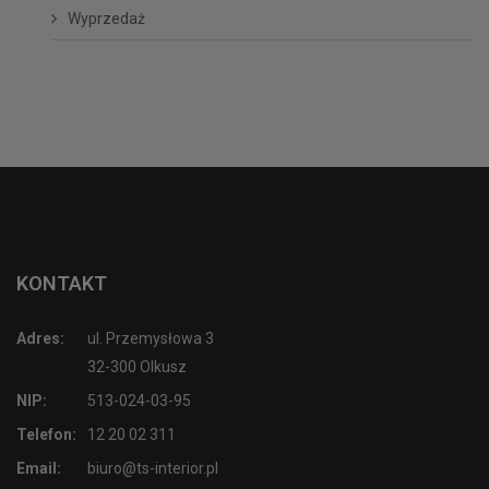
Wyprzedaż
KONTAKT
Adres:
ul. Przemysłowa 3
32-300 Olkusz
NIP:
513-024-03-95
Telefon:
12 20 02 311
Email:
biuro@ts-interior.pl